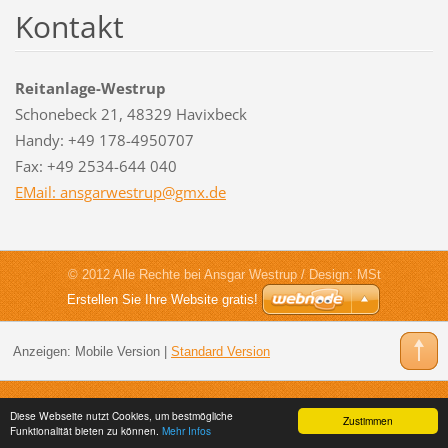
Kontakt
Reitanlage-Westrup
Schonebeck 21, 48329 Havixbeck
Handy: +49 178-4950707
Fax: +49 2534-644 040
EMail: ansgarwestrup@gmx.de
© 2012 Alle Rechte bei Ansgar Westrup / Design: MSt
Erstellen Sie Ihre Website gratis!
Anzeigen:
Mobile Version
|
Standard Version
Diese Webseite nutzt Cookies, um bestmögliche
Zustimmen
Funktionalität bieten zu können.
Mehr Infos