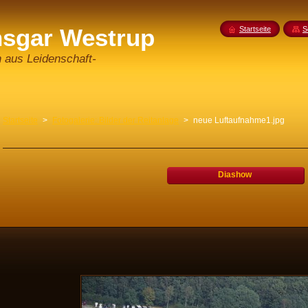
nsgar Westrup
Startseite
S
n aus Leidenschaft-
Startseite
>
Fotogalerie: Bilder der Reitanlage
>
neue Luftaufnahme1.jpg
Diashow